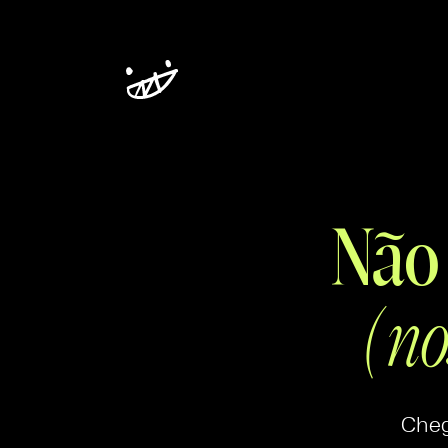
Não
(no
Cheg