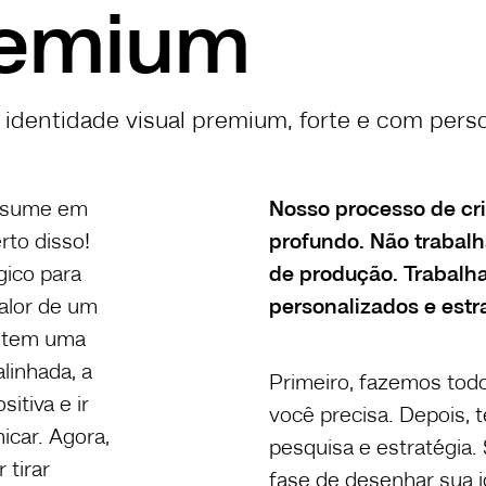
remium
identidade visual premium, forte e com pers
resume em
Nosso processo de cr
rto disso!
profundo. Não trabal
gico para
de produção. Trabalh
valor de um
personalizados e estr
ê tem uma
linhada, a
Primeiro, fazemos tod
itiva e ir
você precisa. Depois,
car. Agora,
pesquisa e estratégia
 tirar
fase de desenhar sua i