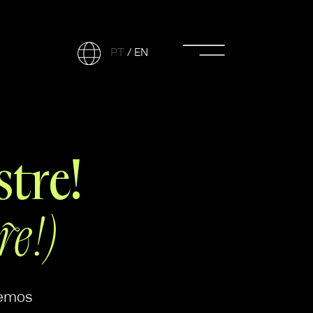
PT
/
EN
tre!
re!)
zemos