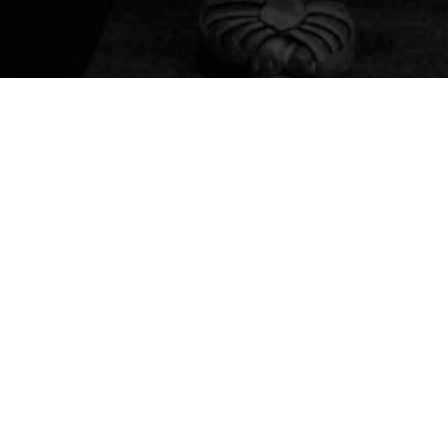
é um prato cheio para quem gosta de receber conteúdo
ortamento, marketing, reflexões… A gente garante: vai 
Siga a Little
We create L