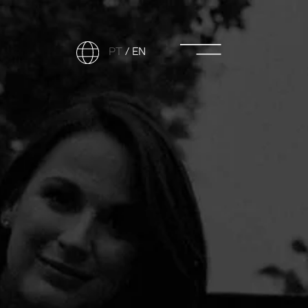
PT
/
EN