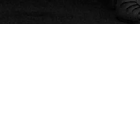
 sobre posicionamento de
Cadastre-se
valer o ingresso!
aqui
ittle Monsters